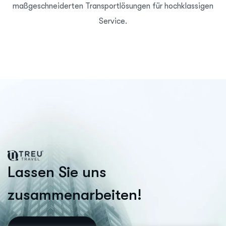
maßgeschneiderten Transportlösungen für hochklassigen
Service.
L
a
s
s
e
n
S
i
e
u
n
s
z
u
s
a
m
m
e
n
a
r
b
e
i
t
e
n
!