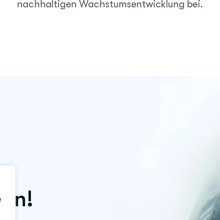
nachhaltigen Wachstums­entwicklung bei.
t
e
n
!
e