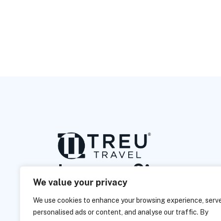
L
a
s
s
e
n
S
i
e
u
n
s
We value your privacy
z
u
s
a
m
m
e
n
a
r
b
e
i
We use cookies to enhance your browsing experience, serv
personalised ads or content, and analyse our traffic. By