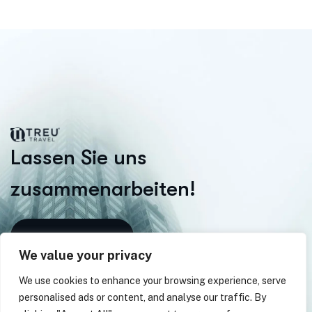
L
a
s
s
e
n
S
i
e
u
n
s
z
u
s
a
m
m
e
n
a
r
b
e
i
t
e
n
!
We value your privacy
We use cookies to enhance your browsing experience, serve
personalised ads or content, and analyse our traffic. By